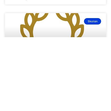
Skolan
Gävleborgs bästa gymnasieskola
LÄS MER »
januari 26, 2026