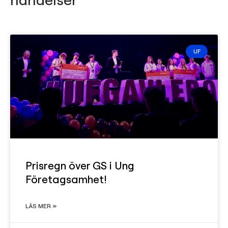
UF
Prisregn över GS i Ung
Företagsamhet!
LÄS MER »